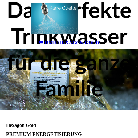
Das perfekte
Trinkwasser
UMH HEXAGON GOLD
für die ganze
Familie
Hexagon Gold
PREMIUM ENERGETISIERUNG