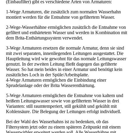
(Einbaufilter) gibt es verschiedene Arten von Armaturen:
1-Wege Armaturen, die zusätzlich zum normalen Wasserhahn
montiert werden für die Entnahme von gefiltertem Wasser.
2-Wege-Wasserhähne ermöglichen zusätzlich die Entnahme von
gefiltert und enthärtetem Wasser und werden in Kombination mit
dem Brita-Enthärtungssystem verwendet.
3-Wege Armaturen ersetzen die normale Armatur, denn sie sind
mit zwei separaten, innenliegenden Leitungen ausgestattet. Die
Hauptleitung wird wie gewohnt für das normale Leitungswasser
genutzt. In der zweiten Leitung fließt dagegen das gefilterte
Wasser. So hat mein beides in einer Armatur und benötigt kein
zusätzliches Loch in der Spüle/Arbeitsplatte.
4-Wege Armaturen ermöglichen die Einbindung einer
Sprudelanlage oder der Brita Wasserenthärtung.
5-Wege Armaturen ermöglichen die Entnahme von kaltem und
heißem Leitungswasser sowie von gefiltertem Wasser in drei
Varianten: still raumtemperiert, still gekühlt und gekühlt mit
Kohlensäure. Die Belegung der Leitungen erfolgt individuell.
Bei der Wahl des Wasserhahns ist zu bedenken, ob das
Filtersystem jetzt oder zu einem späteren Zeitpunkt mit einem
Wasserwirbler erweitert werden soll. Alle Wasserhähne mit